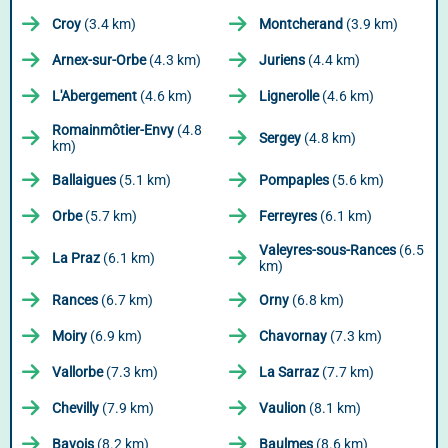
Croy
(3.4 km)
Montcherand
(3.9 km)
Arnex-sur-Orbe
(4.3 km)
Juriens
(4.4 km)
L'Abergement
(4.6 km)
Lignerolle
(4.6 km)
Romainmôtier-Envy
(4.8
Sergey
(4.8 km)
km)
Ballaigues
(5.1 km)
Pompaples
(5.6 km)
Orbe
(5.7 km)
Ferreyres
(6.1 km)
Valeyres-sous-Rances
(6.5
La Praz
(6.1 km)
km)
Rances
(6.7 km)
Orny
(6.8 km)
Moiry
(6.9 km)
Chavornay
(7.3 km)
Vallorbe
(7.3 km)
La Sarraz
(7.7 km)
Chevilly
(7.9 km)
Vaulion
(8.1 km)
Bavois
(8.2 km)
Baulmes
(8.6 km)