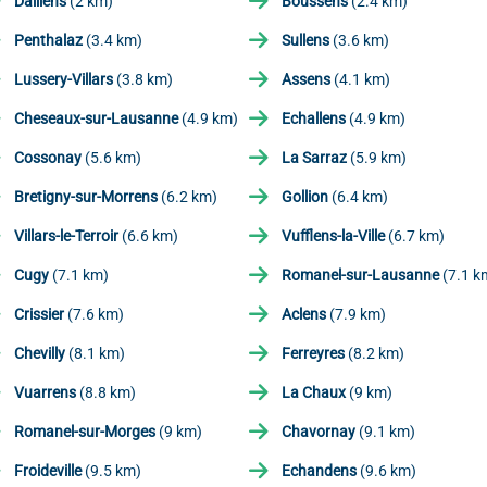
Daillens
(2 km)
Boussens
(2.4 km)
Penthalaz
(3.4 km)
Sullens
(3.6 km)
Lussery-Villars
(3.8 km)
Assens
(4.1 km)
Cheseaux-sur-Lausanne
(4.9 km)
Echallens
(4.9 km)
Cossonay
(5.6 km)
La Sarraz
(5.9 km)
Bretigny-sur-Morrens
(6.2 km)
Gollion
(6.4 km)
Villars-le-Terroir
(6.6 km)
Vufflens-la-Ville
(6.7 km)
Cugy
(7.1 km)
Romanel-sur-Lausanne
(7.1 k
Crissier
(7.6 km)
Aclens
(7.9 km)
Chevilly
(8.1 km)
Ferreyres
(8.2 km)
Vuarrens
(8.8 km)
La Chaux
(9 km)
Romanel-sur-Morges
(9 km)
Chavornay
(9.1 km)
Froideville
(9.5 km)
Echandens
(9.6 km)