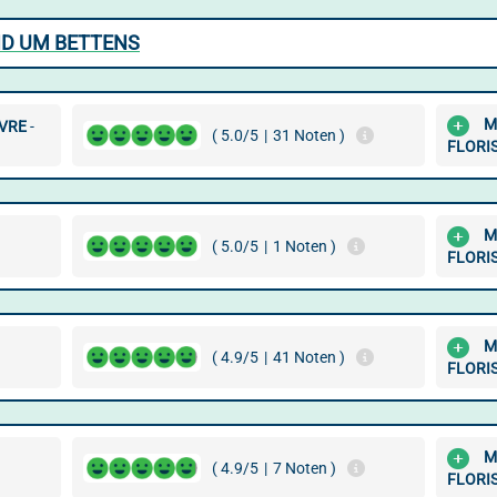
ND UM BETTENS
M
AVRE
-
( 5.0/5
|
31 Noten )
FLORI
M
( 5.0/5
|
1 Noten )
FLORI
M
( 4.9/5
|
41 Noten )
FLORI
M
( 4.9/5
|
7 Noten )
FLORI