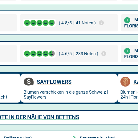
M
( 4.8/5
|
41 Noten )
FLORI
M
( 4.6/5
|
283 Noten )
FLORI
TE IN DER NÄHE VON BETTENS