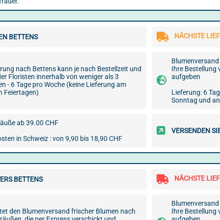
Trauer.
NÄCHSTE LIEF
EN BETTENS
Blumenversand 
rung nach Bettens kann je nach Bestellzeit und
Ihre Bestellung
er Floristen innerhalb von weniger als 3
aufgeben
en - 6 Tage pro Woche (keine Lieferung am
 Feiertagen)
Lieferung: 6 Ta
Sonntag und an
äuße ab 39.00 CHF
VERSENDEN SI
ten in Schweiz : von 9,90 bis 18,90 CHF
NÄCHSTE LIE
ERS BETTENS
Blumenversand 
tet den Blumenversand frischer Blumen nach
Ihre Bestellung
träußen, die per Express verschickt und
aufgeben