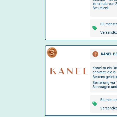
innerhalb von 
Bestellzeit
Blumenstr
Versandko
KANEL B
Kanel ist ein O
anbietet, die i
Bettens geliefe
Bestellung vor
Sonntagen un
Blumenstr
Versandko