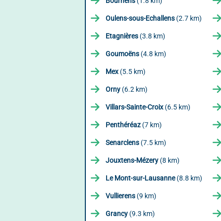
Bournens
(1.8 km)
Oulens-sous-Echallens
(2.7 km)
Etagnières
(3.8 km)
Goumoëns
(4.8 km)
Mex
(5.5 km)
Orny
(6.2 km)
Villars-Sainte-Croix
(6.5 km)
Penthéréaz
(7 km)
Senarclens
(7.5 km)
Jouxtens-Mézery
(8 km)
Le Mont-sur-Lausanne
(8.8 km)
Vullierens
(9 km)
Grancy
(9.3 km)