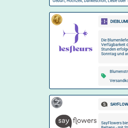
Geburt, Hochzeit, Dankeschön, Liebe oder 
DIEBLUM
Die Blumenliefe
Verfügbarkeit d
Stunden erfolg
Sonntag und an
Blumenstr
Versandkos
SAYFLOW
SayFlowers bie
Bettens - mit S