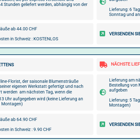
24 Stunden geliefert werden, abhängig von der
Lieferung: 6 Ta
Sonntag und an
äuße ab 44.00 CHF
VERSENDEN SI
sten in Schweiz : KOSTENLOS
NÄCHSTE LIE
ETTENS
Lieferung am nä
nline-Florist, der saisonale Blumensträuße
Bestellung von 
n seiner eigenen Werkstatt gefertigt und nach
aufgeben
rt werden  am nächsten Tag, wenn die
 13 Uhr aufgegeben wird (keine Lieferung an
Lieferung: 5 Ta
d Montagen)
Montagen)
äuße ab 64.90 CHF
VERSENDEN SI
sten in Schweiz : 9.90 CHF