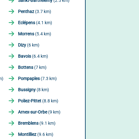
Sankt-Barthélemy
(2.5 km)
Penthaz
(3.7 km)
Eclépens
(4.1 km)
Morrens
(5.4 km)
Dizy
(6 km)
Bavois
(6.4 km)
Bottens
(7 km)
m)
Pompaples
(7.3 km)
Bussigny
(8 km)
Poliez-Pittet
(8.8 km)
Arnex-sur-Orbe
(9 km)
Bremblens
(9.1 km)
Montilliez
(9.6 km)