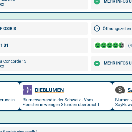
MEHR INFOS Ü
ex
F OSIRIS
Öffnungszeiten 
(4
la Concorde 13
MEHR INFOS Ü
ex