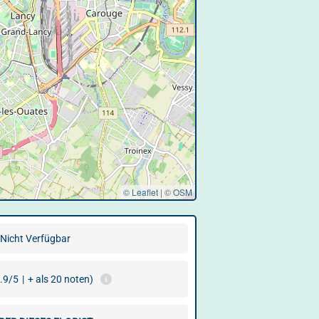
© Leaflet
|
©
OSM
Nicht Verfügbar
.9/5
|
+ als 20 noten)