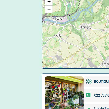
+
−
BOUTIQU
Rue de Be