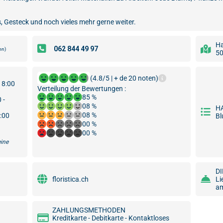
, Gesteck und noch vieles mehr gerne weiter.
Ha
mn)
50
(4.8/5 | + de 20 noten)
18:00
Verteilung der Bewertungen :
85 %
 -
08 %
H
08 %
8:00
B
00 %
00 %
eine
D
floristica.ch
Li
am
ZAHLUNGSMETHODEN
Kreditkarte - Debitkarte - Kontaktloses