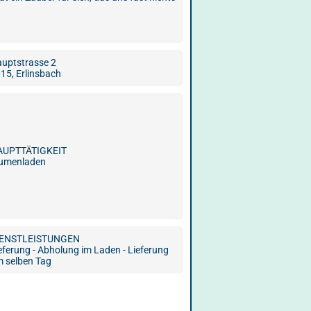
uptstrasse 2
15, Erlinsbach
AUPTTÄTIGKEIT
lumenladen
IENSTLEISTUNGEN
eferung - Abholung im Laden - Lieferung
 selben Tag