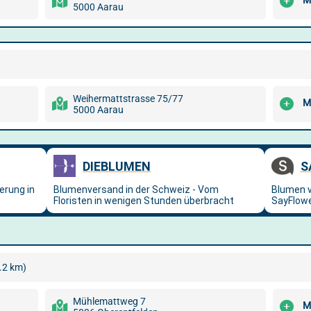
M
5000 Aarau
Weihermattstrasse 75/77
M
5000 Aarau
.2 km)
Mühlemattweg 7
M