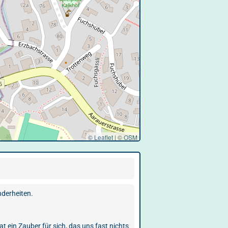
© Leaflet
|
©
OSM
nderheiten.
t ein Zauber für sich, das uns fast nichts