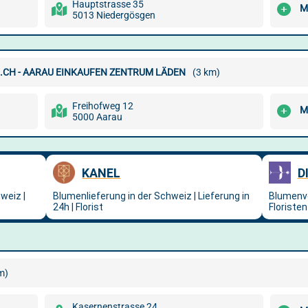
Hauptstrasse 35
M
5013 Niedergösgen
.CH - AARAU EINKAUFEN ZENTRUM LÄDEN
(3 km)
Freihofweg 12
M
5000 Aarau
m)
Kasernenstrasse 24