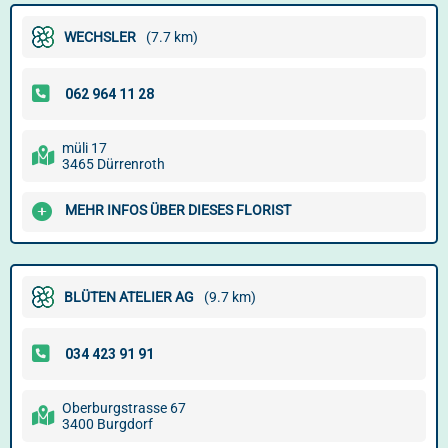
WECHSLER
(7.7 km)
müli 17
3465 Dürrenroth
MEHR INFOS ÜBER DIESES FLORIST
BLÜTEN ATELIER AG
(9.7 km)
Oberburgstrasse 67
3400 Burgdorf