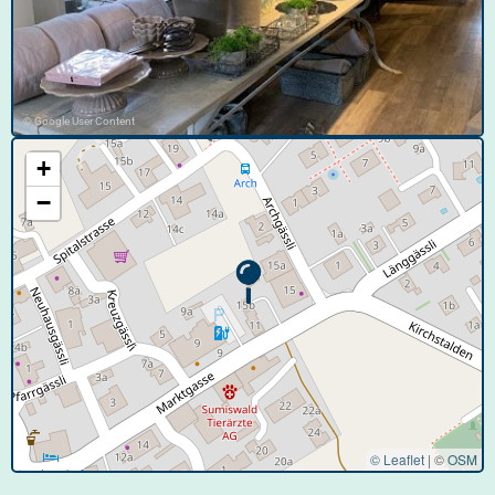
© Google User Content
+
−
© Leaflet
|
©
OSM