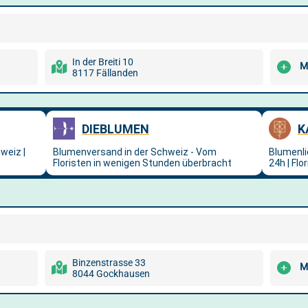
In der Breiti 10
M
8117 Fällanden
Binzenstrasse 33
M
8044 Gockhausen