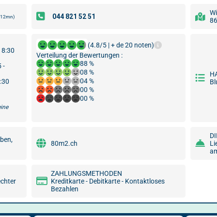
Wi
4h12mn)
86
(4.8/5 | + de 20 noten)
18:30
Verteilung der Bewertungen :
88 %
 -
08 %
H
04 %
8:30
B
00 %
00 %
eine
D
ben,
80m2.ch
Li
am
ZAHLUNGSMETHODEN
echter
Kreditkarte - Debitkarte - Kontaktloses
Bezahlen