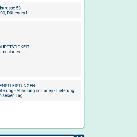
lstrasse 53
00, Dübendorf
AUPTTÄTIGKEIT
lumenladen
IENSTLEISTUNGEN
eferung - Abholung im Laden - Lieferung
 selben Tag