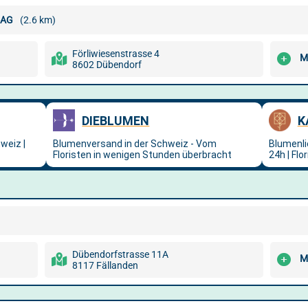
 AG
(2.6 km)
Förliwiesenstrasse 4
M
8602 Dübendorf
Dübendorfstrasse 11A
M
8117 Fällanden