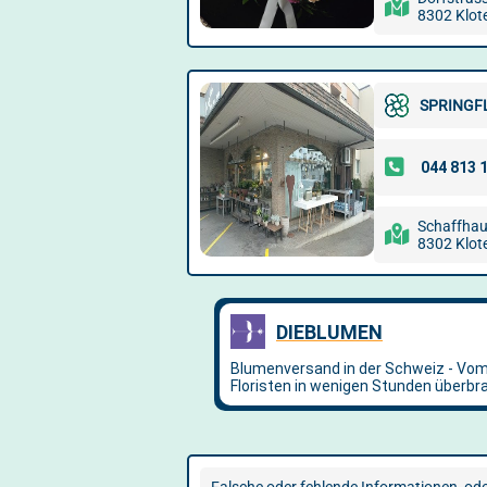
8302 Klot
SPRINGF
Schaffhau
8302 Klot