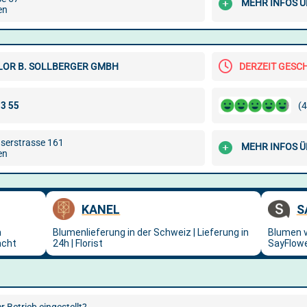
MEHR INFOS Ü
en
LOR B. SOLLBERGER GMBH
DERZEIT GESC
(4
serstrasse 161
MEHR INFOS Ü
en