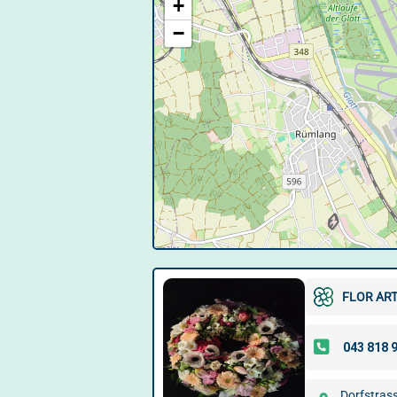
+
−
FLOR ART
Dorfstras