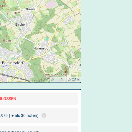
© Leaflet
|
©
OSM
HLOSSEN
.9/5
|
+ als 30 noten)